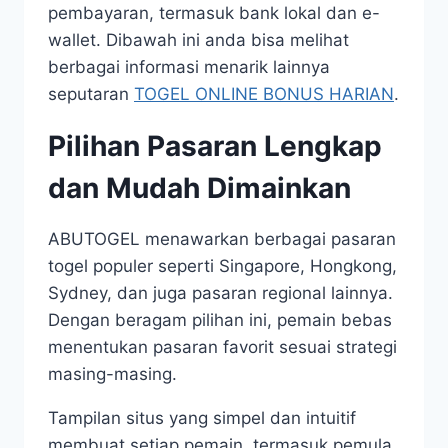
pembayaran, termasuk bank lokal dan e-
wallet. Dibawah ini anda bisa melihat
berbagai informasi menarik lainnya
seputaran
TOGEL ONLINE BONUS HARIAN
.
Pilihan Pasaran Lengkap
dan Mudah Dimainkan
ABUTOGEL menawarkan berbagai pasaran
togel populer seperti Singapore, Hongkong,
Sydney, dan juga pasaran regional lainnya.
Dengan beragam pilihan ini, pemain bebas
menentukan pasaran favorit sesuai strategi
masing-masing.
Tampilan situs yang simpel dan intuitif
membuat setiap pemain, termasuk pemula,