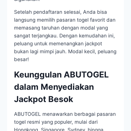
Setelah pendaftaran selesai, Anda bisa
langsung memilih pasaran togel favorit dan
memasang taruhan dengan modal yang
sangat terjangkau. Dengan kemudahan ini,
peluang untuk memenangkan jackpot
bukan lagi mimpi jauh. Modal kecil, peluang
besar!
Keunggulan ABUTOGEL
dalam Menyediakan
Jackpot Besok
ABUTOGEL menawarkan berbagai pasaran
togel resmi yang populer, mulai dari
Hongkong, Singapore, Sydney, hingga