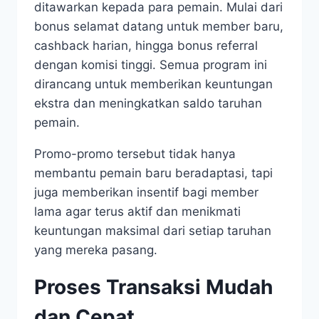
ditawarkan kepada para pemain. Mulai dari
bonus selamat datang untuk member baru,
cashback harian, hingga bonus referral
dengan komisi tinggi. Semua program ini
dirancang untuk memberikan keuntungan
ekstra dan meningkatkan saldo taruhan
pemain.
Promo-promo tersebut tidak hanya
membantu pemain baru beradaptasi, tapi
juga memberikan insentif bagi member
lama agar terus aktif dan menikmati
keuntungan maksimal dari setiap taruhan
yang mereka pasang.
Proses Transaksi Mudah
dan Cepat