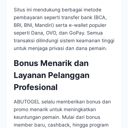
Situs ini mendukung berbagai metode
pembayaran seperti transfer bank (BCA,
BRI, BNI, Mandiri) serta e-wallet populer
seperti Dana, OVO, dan GoPay. Semua
transaksi dilindungi sistem keamanan tinggi
untuk menjaga privasi dan dana pemain.
Bonus Menarik dan
Layanan Pelanggan
Profesional
ABUTOGEL selalu memberikan bonus dan
promo menarik untuk meningkatkan
keuntungan pemain. Mulai dari bonus
member baru, cashback, hingga program