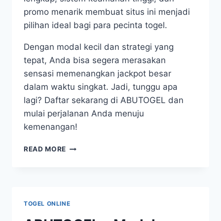
promo menarik membuat situs ini menjadi
pilihan ideal bagi para pecinta togel.
Dengan modal kecil dan strategi yang
tepat, Anda bisa segera merasakan
sensasi memenangkan jackpot besar
dalam waktu singkat. Jadi, tunggu apa
lagi? Daftar sekarang di ABUTOGEL dan
mulai perjalanan Anda menuju
kemenangan!
ABUTOGEL
READ MORE
–
DAFTAR
HARI
INI,
RAIH
TOGEL ONLINE
JACKPOT
BESOK