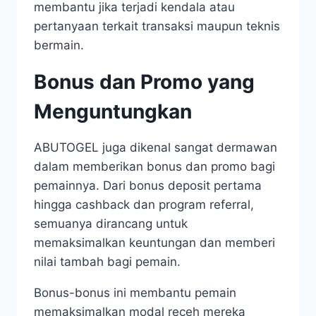
membantu jika terjadi kendala atau
pertanyaan terkait transaksi maupun teknis
bermain.
Bonus dan Promo yang
Menguntungkan
ABUTOGEL juga dikenal sangat dermawan
dalam memberikan bonus dan promo bagi
pemainnya. Dari bonus deposit pertama
hingga cashback dan program referral,
semuanya dirancang untuk
memaksimalkan keuntungan dan memberi
nilai tambah bagi pemain.
Bonus-bonus ini membantu pemain
memaksimalkan modal receh mereka