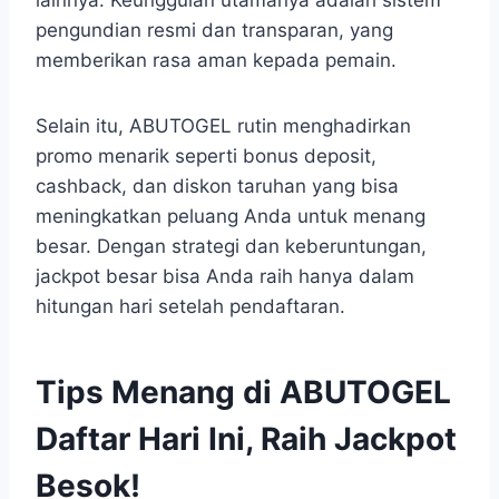
lainnya. Keunggulan utamanya adalah sistem
pengundian resmi dan transparan, yang
memberikan rasa aman kepada pemain.
Selain itu, ABUTOGEL rutin menghadirkan
promo menarik seperti bonus deposit,
cashback, dan diskon taruhan yang bisa
meningkatkan peluang Anda untuk menang
besar. Dengan strategi dan keberuntungan,
jackpot besar bisa Anda raih hanya dalam
hitungan hari setelah pendaftaran.
Tips Menang di ABUTOGEL
Daftar Hari Ini, Raih Jackpot
Besok!