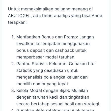
Untuk memaksimalkan peluang menang di
ABUTOGEL, ada beberapa tips yang bisa Anda
terapkan:
Manfaatkan Bonus dan Promo: Jangan
lewatkan kesempatan menggunakan
bonus deposit dan cashback untuk
memperbesar modal taruhan.
Pantau Statistik Keluaran: Gunakan fitur
statistik yang disediakan untuk
menganalisis pola angka keluar dan
memilih nomor yang tepat.
Kelola Modal dengan Bijak: Mulailah
dengan taruhan kecil dan tingkatkan
secara bertahap sesuai hasil dan strategi.
Gunakan Referral Program: Ajak teman