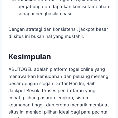
bergabung dan dapatkan komisi tambahan
sebagai penghasilan pasif.
Dengan strategi dan konsistensi, jackpot besar
di situs ini bukan hal yang mustahil.
Kesimpulan
ABUTOGEL adalah platform togel online yang
menawarkan kemudahan dan peluang menang
besar dengan slogan Daftar Hari Ini, Raih
Jackpot Besok. Proses pendaftaran yang
cepat, pilihan pasaran lengkap, sistem
keamanan tinggi, dan promo menarik membuat
situs ini menjadi pilihan ideal bagi para pecinta