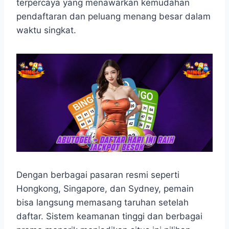
terpercaya yang menawarkan kemudahan
s
b
e
g
e
e
pendaftaran dan peluang menang besar dalam
A
o
n
r
waktu singkat.
p
o
g
a
p
k
e
m
r
Dengan berbagai pasaran resmi seperti
Hongkong, Singapore, dan Sydney, pemain
bisa langsung memasang taruhan setelah
daftar. Sistem keamanan tinggi dan berbagai