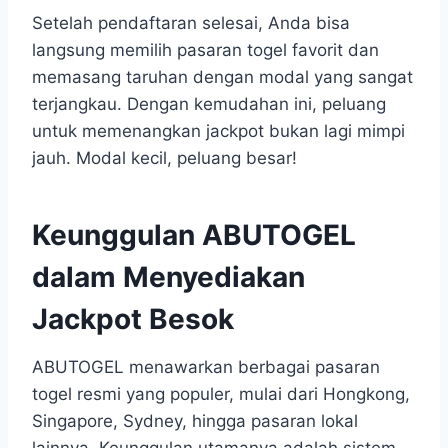
Setelah pendaftaran selesai, Anda bisa
langsung memilih pasaran togel favorit dan
memasang taruhan dengan modal yang sangat
terjangkau. Dengan kemudahan ini, peluang
untuk memenangkan jackpot bukan lagi mimpi
jauh. Modal kecil, peluang besar!
Keunggulan ABUTOGEL
dalam Menyediakan
Jackpot Besok
ABUTOGEL menawarkan berbagai pasaran
togel resmi yang populer, mulai dari Hongkong,
Singapore, Sydney, hingga pasaran lokal