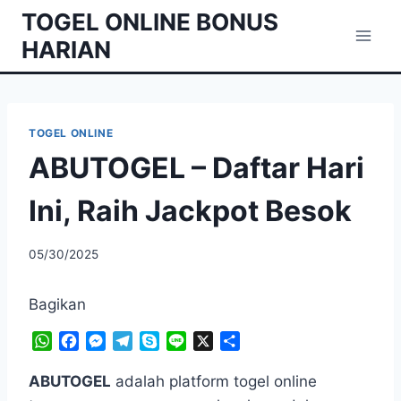
Skip
TOGEL ONLINE BONUS
to
HARIAN
content
TOGEL ONLINE
ABUTOGEL – Daftar Hari
Ini, Raih Jackpot Besok
05/30/2025
Bagikan
W
F
M
T
S
L
X
S
h
a
e
e
k
i
h
a
c
s
l
y
n
a
ABUTOGEL
adalah platform togel online
t
e
s
e
p
e
r