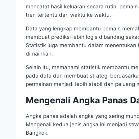
mencatat hasil keluaran secara rutin, pemai
tren tertentu dari waktu ke waktu.
Data yang lengkap membantu pemain memaham
membuat prediksi lebih logis dibanding sek
Statistik juga membantu dalam menentukan k
dimainkan.
Selain itu, memahami statistik membantu me
pada data dan membuat strategi berdasarkan
permainan menjadi lebih stabil dan peluang
Mengenali Angka Panas Da
Angka panas adalah angka yang sering muncu
Mengenali kedua jenis angka ini menjadi strat
Bangkok.