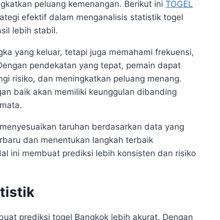
ngkatkan peluang kemenangan. Berikut ini
TOGEL
gi efektif dalam menganalisis statistik togel
l lebih stabil.
gka yang keluar, tetapi juga memahami frekuensi,
Dengan pendekatan yang tepat, pemain dapat
ngi risiko, dan meningkatkan peluang menang.
n baik akan memiliki keunggulan dibanding
emata.
in menyesuaikan taruhan berdasarkan data yang
erbaru dan menentukan langkah terbaik
al ini membuat prediksi lebih konsisten dan risiko
istik
uat prediksi togel Bangkok lebih akurat. Dengan