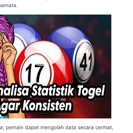
semata.
, pemain dapat mengolah data secara cermat,