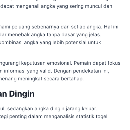
n dapat mengenali angka yang sering muncul dan
i peluang sebenarnya dari setiap angka. Hal ini
adar menebak angka tanpa dasar yang jelas.
ombinasi angka yang lebih potensial untuk
ngurangi keputusan emosional. Pemain dapat fokus
 informasi yang valid. Dengan pendekatan ini,
 menang meningkat secara bertahap.
n Dingin
l, sedangkan angka dingin jarang keluar.
egi penting dalam menganalisis statistik togel