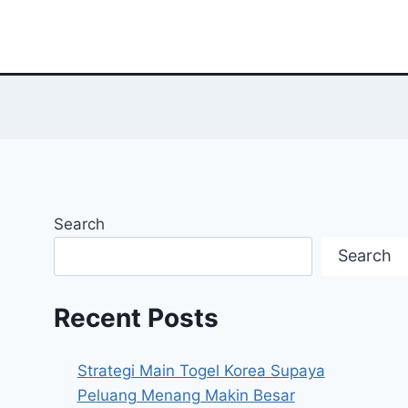
Search
Search
Recent Posts
Strategi Main Togel Korea Supaya
Peluang Menang Makin Besar