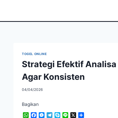
Skip
to
content
TOGEL ONLINE
Strategi Efektif Analis
Agar Konsisten
04/04/2026
Bagikan
W
F
M
T
S
L
X
S