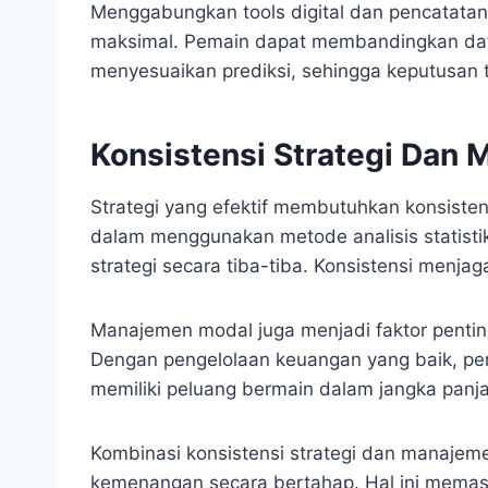
Menggabungkan tools digital dan pencatatan 
maksimal. Pemain dapat membandingkan data
menyesuaikan prediksi, sehingga keputusan t
Konsistensi Strategi Dan
Strategi yang efektif membutuhkan konsisten
dalam menggunakan metode analisis statist
strategi secara tiba-tiba. Konsistensi menjag
Manajemen modal juga menjadi faktor penti
Dengan pengelolaan keuangan yang baik, pe
memiliki peluang bermain dalam jangka panj
Kombinasi konsistensi strategi dan manaj
kemenangan secara bertahap. Hal ini memasti