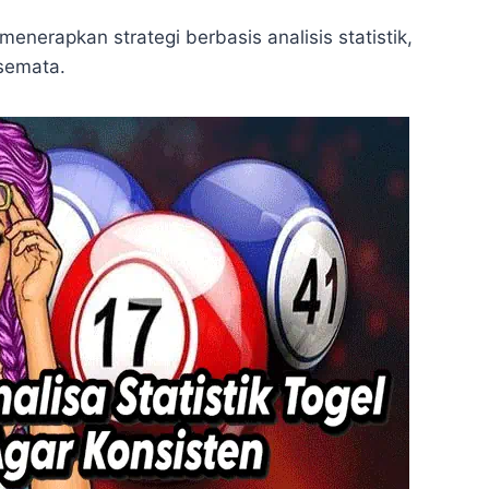
nerapkan strategi berbasis analisis statistik,
semata.