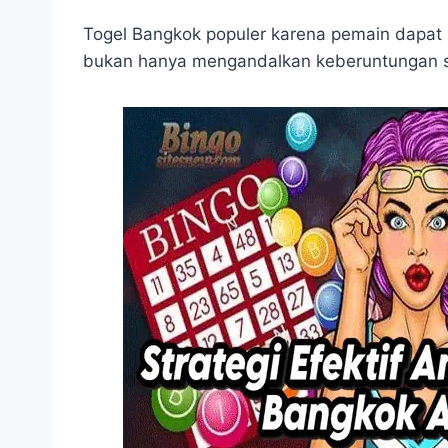
h
a
e
e
k
i
h
a
c
s
l
y
n
a
Togel Bangkok populer karena pemain dapat me
t
e
s
e
p
e
r
bukan hanya mengandalkan keberuntungan 
s
b
e
g
e
e
A
o
n
r
p
o
g
a
p
k
e
m
r