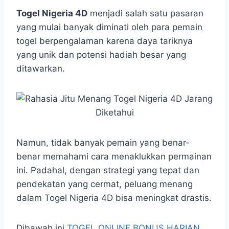
h
a
e
e
k
i
h
a
c
s
l
y
n
a
Togel Nigeria 4D
menjadi salah satu pasaran
t
e
s
e
p
e
r
yang mulai banyak diminati oleh para pemain
s
b
e
g
e
e
togel berpengalaman karena daya tariknya
A
o
n
r
yang unik dan potensi hadiah besar yang
p
o
g
a
ditawarkan.
p
k
e
m
r
Namun, tidak banyak pemain yang benar-
benar memahami cara menaklukkan permainan
ini. Padahal, dengan strategi yang tepat dan
pendekatan yang cermat, peluang menang
dalam Togel Nigeria 4D bisa meningkat drastis.
Dibawah ini
TOGEL ONLINE BONUS HARIAN