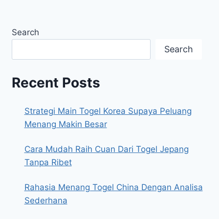
Search
Search
Recent Posts
Strategi Main Togel Korea Supaya Peluang
Menang Makin Besar
Cara Mudah Raih Cuan Dari Togel Jepang
Tanpa Ribet
Rahasia Menang Togel China Dengan Analisa
Sederhana