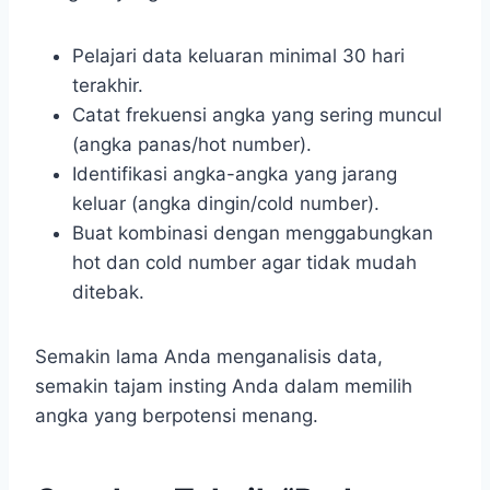
Pelajari data keluaran minimal 30 hari
terakhir.
Catat frekuensi angka yang sering muncul
(angka panas/hot number).
Identifikasi angka-angka yang jarang
keluar (angka dingin/cold number).
Buat kombinasi dengan menggabungkan
hot dan cold number agar tidak mudah
ditebak.
Semakin lama Anda menganalisis data,
semakin tajam insting Anda dalam memilih
angka yang berpotensi menang.