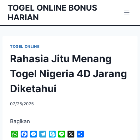
Skip
TOGEL ONLINE BONUS
to
HARIAN
content
TOGEL ONLINE
Rahasia Jitu Menang
Togel Nigeria 4D Jarang
Diketahui
07/26/2025
Bagikan
W
F
M
T
S
L
X
S