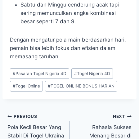
Sabtu dan Minggu cenderung acak tapi
sering memunculkan angka kombinasi
besar seperti 7 dan 9.
Dengan mengatur pola main berdasarkan hari,
pemain bisa lebih fokus dan efisien dalam
memasang taruhan.
Post
#
Pasaran Togel Nigeria 4D
#
Togel Nigeria 4D
Tags:
#
Togel Online
#
TOGEL ONLINE BONUS HARIAN
Post
PREVIOUS
NEXT
Pola Kecil Besar Yang
Rahasia Sukses
navigation
Stabil Di Togel Ukraina
Menang Besar di