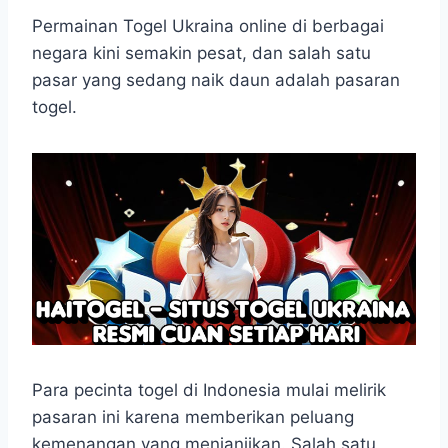
h
a
e
e
k
i
h
a
c
s
l
y
n
a
Permainan Togel Ukraina online di berbagai
t
e
s
e
p
e
r
negara kini semakin pesat, dan salah satu
s
b
e
g
e
e
pasar yang sedang naik daun adalah pasaran
A
o
n
r
togel.
p
o
g
a
p
k
e
m
r
Para pecinta togel di Indonesia mulai melirik
pasaran ini karena memberikan peluang
kemenangan yang menjanjikan. Salah satu