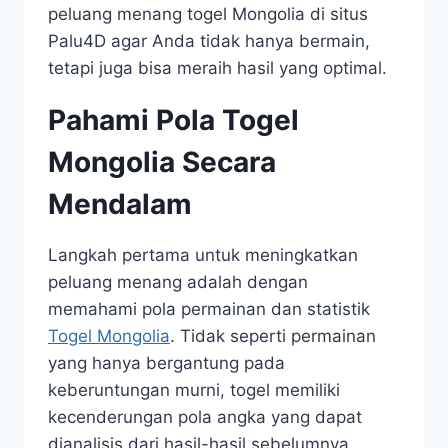
peluang menang togel Mongolia di situs
Palu4D agar Anda tidak hanya bermain,
tetapi juga bisa meraih hasil yang optimal.
Pahami Pola Togel
Mongolia Secara
Mendalam
Langkah pertama untuk meningkatkan
peluang menang adalah dengan
memahami pola permainan dan statistik
Togel Mongolia
. Tidak seperti permainan
yang hanya bergantung pada
keberuntungan murni, togel memiliki
kecenderungan pola angka yang dapat
dianalisis dari hasil-hasil sebelumnya.