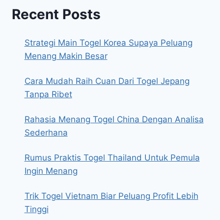
PALU4D
Recent Posts
Strategi Main Togel Korea Supaya Peluang
Menang Makin Besar
Cara Mudah Raih Cuan Dari Togel Jepang
Tanpa Ribet
Rahasia Menang Togel China Dengan Analisa
Sederhana
Rumus Praktis Togel Thailand Untuk Pemula
Ingin Menang
Trik Togel Vietnam Biar Peluang Profit Lebih
Tinggi