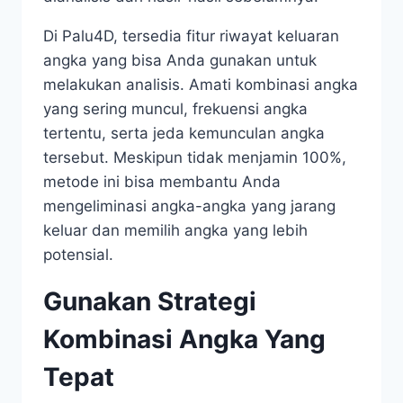
Di Palu4D, tersedia fitur riwayat keluaran
angka yang bisa Anda gunakan untuk
melakukan analisis. Amati kombinasi angka
yang sering muncul, frekuensi angka
tertentu, serta jeda kemunculan angka
tersebut. Meskipun tidak menjamin 100%,
metode ini bisa membantu Anda
mengeliminasi angka-angka yang jarang
keluar dan memilih angka yang lebih
potensial.
Gunakan Strategi
Kombinasi Angka Yang
Tepat