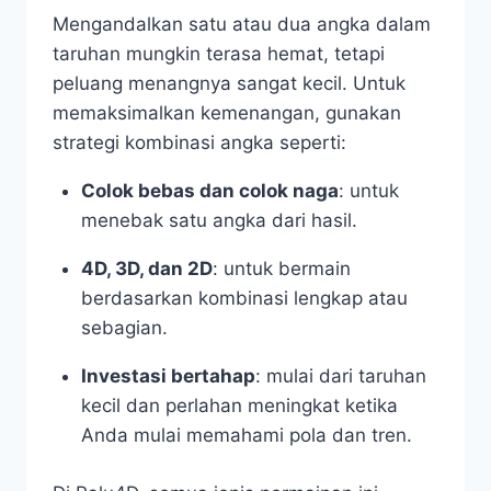
Mengandalkan satu atau dua angka dalam
taruhan mungkin terasa hemat, tetapi
peluang menangnya sangat kecil. Untuk
memaksimalkan kemenangan, gunakan
strategi kombinasi angka seperti:
Colok bebas dan colok naga
: untuk
menebak satu angka dari hasil.
4D, 3D, dan 2D
: untuk bermain
berdasarkan kombinasi lengkap atau
sebagian.
Investasi bertahap
: mulai dari taruhan
kecil dan perlahan meningkat ketika
Anda mulai memahami pola dan tren.