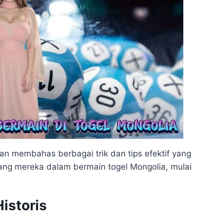
an membahas berbagai trik dan tips efektif yang
ng mereka dalam bermain togel Mongolia, mulai
istoris