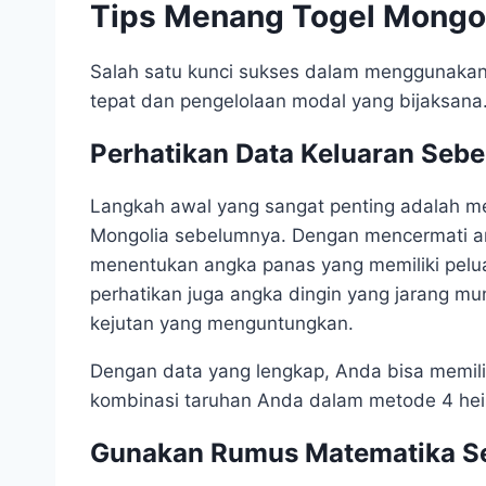
Tips Menang Togel Mongol
Salah satu kunci sukses dalam menggunakan
tepat dan pengelolaan modal yang bijaksana.
Perhatikan Data Keluaran Seb
Langkah awal yang sangat penting adalah m
Mongolia sebelumnya. Dengan mencermati an
menentukan angka panas yang memiliki peluan
perhatikan juga angka dingin yang jarang mu
kejutan yang menguntungkan.
Dengan data yang lengkap, Anda bisa memil
kombinasi taruhan Anda dalam metode 4 hei
Gunakan Rumus Matematika S