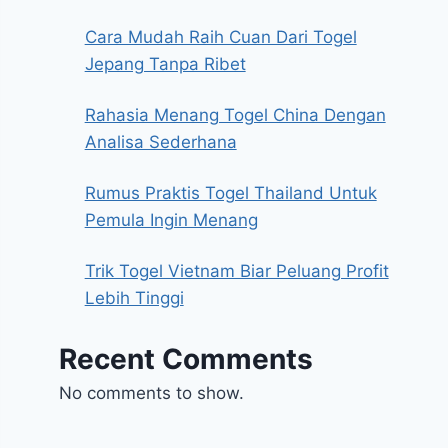
Cara Mudah Raih Cuan Dari Togel
Jepang Tanpa Ribet
Rahasia Menang Togel China Dengan
Analisa Sederhana
Rumus Praktis Togel Thailand Untuk
Pemula Ingin Menang
Trik Togel Vietnam Biar Peluang Profit
Lebih Tinggi
Recent Comments
No comments to show.