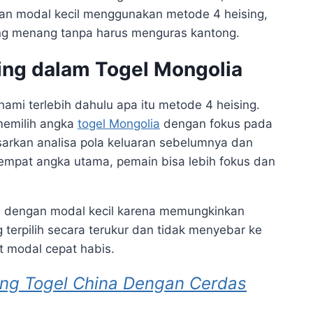
an modal kecil menggunakan metode 4 heising,
g menang tanpa harus menguras kantong.
ng dalam Togel Mongolia
mi terlebih dahulu apa itu metode 4 heising.
memilih angka
togel Mongolia
dengan fokus pada
arkan analisa pola keluaran sebelumnya dan
empat angka utama, pemain bisa lebih fokus dan
n dengan modal kecil karena memungkinkan
erpilih secara terukur dan tidak menyebar ke
 modal cepat habis.
ng Togel China Dengan Cerdas