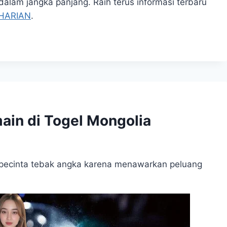
alam jangka panjang. Raih terus informasi terbaru
HARIAN
.
ain di Togel Mongolia
 pecinta tebak angka karena menawarkan peluang