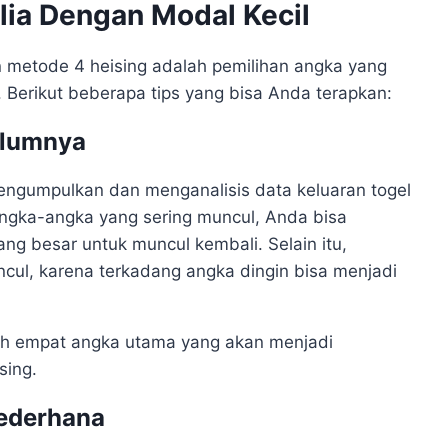
ia Dengan Modal Kecil
 metode 4 heising adalah pemilihan angka yang
 Berikut beberapa tips yang bisa Anda terapkan:
elumnya
engumpulkan dan menganalisis data keluaran togel
gka-angka yang sering muncul, Anda bisa
g besar untuk muncul kembali. Selain itu,
ncul, karena terkadang angka dingin bisa menjadi
ih empat angka utama yang akan menjadi
sing.
ederhana