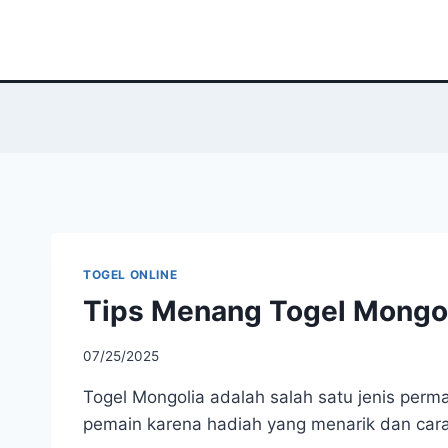
Skip
to
content
TOGEL ONLINE
Tips Menang Togel Mongol
07/25/2025
Togel Mongolia adalah salah satu jenis perm
pemain karena hadiah yang menarik dan car