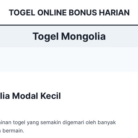
TOGEL ONLINE BONUS HARIAN
Togel Mongolia
ia Modal Kecil
ainan togel yang semakin digemari oleh banyak
a bermain.