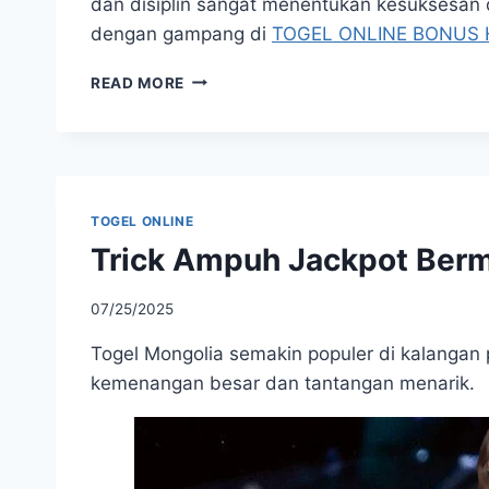
dan disiplin sangat menentukan kesuksesan d
dengan gampang di
TOGEL ONLINE BONUS 
TIPS
READ MORE
MENANG
TOGEL
MONGOLIA
MODAL
KECIL
TOGEL ONLINE
Trick Ampuh Jackpot Berm
07/25/2025
Togel Mongolia semakin populer di kalangan
kemenangan besar dan tantangan menarik.