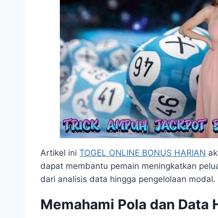
Artikel ini
TOGEL ONLINE BONUS HARIAN
ak
dapat membantu pemain meningkatkan pelua
dari analisis data hingga pengelolaan modal.
Memahami Pola dan Data H