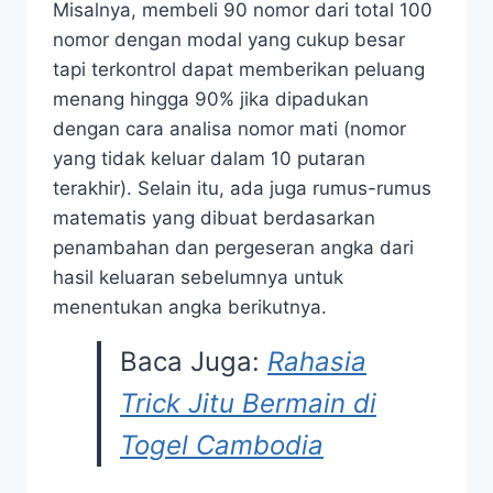
Misalnya, membeli 90 nomor dari total 100
nomor dengan modal yang cukup besar
tapi terkontrol dapat memberikan peluang
menang hingga 90% jika dipadukan
dengan cara analisa nomor mati (nomor
yang tidak keluar dalam 10 putaran
terakhir). Selain itu, ada juga rumus-rumus
matematis yang dibuat berdasarkan
penambahan dan pergeseran angka dari
hasil keluaran sebelumnya untuk
menentukan angka berikutnya.
Baca Juga:
Rahasia
Trick Jitu Bermain di
Togel Cambodia