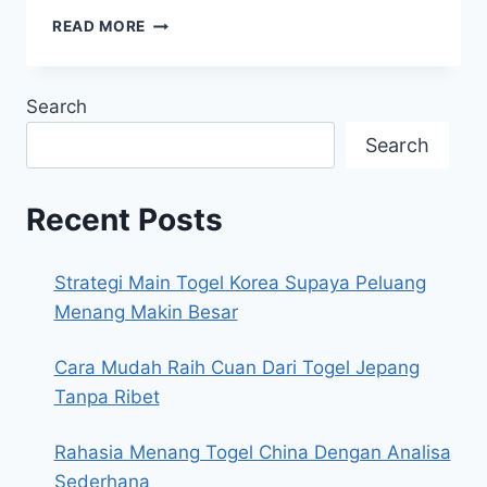
CARA
READ MORE
SEDERHANA
MERAIH
KEMENANGAN
Search
DI
TOGEL
Search
LAOS
Recent Posts
Strategi Main Togel Korea Supaya Peluang
Menang Makin Besar
Cara Mudah Raih Cuan Dari Togel Jepang
Tanpa Ribet
Rahasia Menang Togel China Dengan Analisa
Sederhana