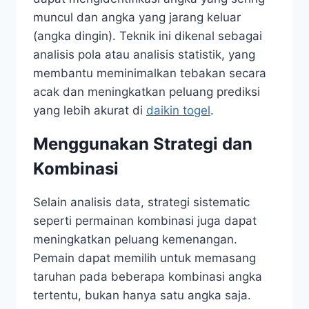
muncul dan angka yang jarang keluar
(angka dingin). Teknik ini dikenal sebagai
analisis pola atau analisis statistik, yang
membantu meminimalkan tebakan secara
acak dan meningkatkan peluang prediksi
yang lebih akurat
di
daikin togel
.
Menggunakan Strategi dan
Kombinasi
Selain analisis data, strategi sistematic
seperti permainan kombinasi juga dapat
meningkatkan peluang kemenangan.
Pemain dapat memilih untuk memasang
taruhan pada beberapa kombinasi angka
tertentu, bukan hanya satu angka saja.