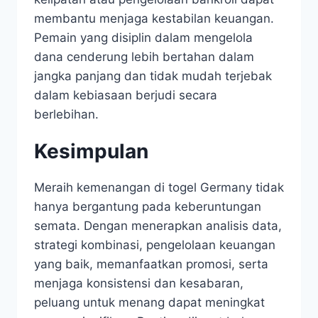
membantu menjaga kestabilan keuangan.
Pemain yang disiplin dalam mengelola
dana cenderung lebih bertahan dalam
jangka panjang dan tidak mudah terjebak
dalam kebiasaan berjudi secara
berlebihan.
Kesimpulan
Meraih kemenangan di togel Germany tidak
hanya bergantung pada keberuntungan
semata. Dengan menerapkan analisis data,
strategi kombinasi, pengelolaan keuangan
yang baik, memanfaatkan promosi, serta
menjaga konsistensi dan kesabaran,
peluang untuk menang dapat meningkat