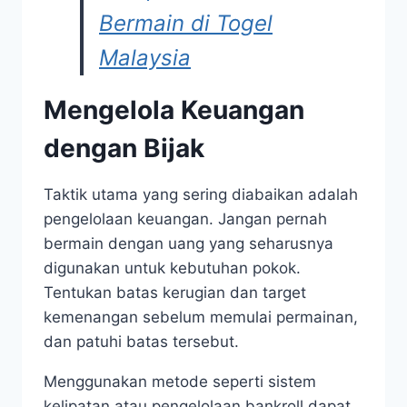
Bermain di Togel
Malaysia
Mengelola Keuangan
dengan Bijak
Taktik utama yang sering diabaikan adalah
pengelolaan keuangan. Jangan pernah
bermain dengan uang yang seharusnya
digunakan untuk kebutuhan pokok.
Tentukan batas kerugian dan target
kemenangan sebelum memulai permainan,
dan patuhi batas tersebut.
Menggunakan metode seperti sistem
kelipatan atau pengelolaan bankroll dapat