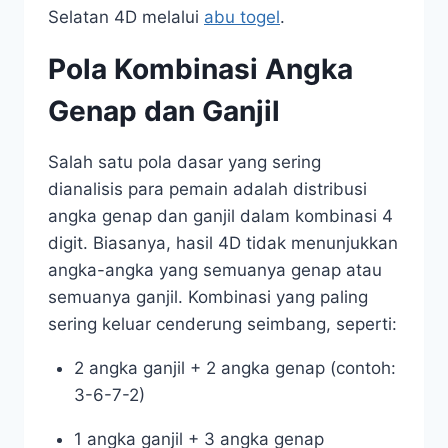
Selatan 4D melalui
abu togel
.
Pola Kombinasi Angka
Genap dan Ganjil
Salah satu pola dasar yang sering
dianalisis para pemain adalah distribusi
angka genap dan ganjil dalam kombinasi 4
digit. Biasanya, hasil 4D tidak menunjukkan
angka-angka yang semuanya genap atau
semuanya ganjil. Kombinasi yang paling
sering keluar cenderung seimbang, seperti:
2 angka ganjil + 2 angka genap (contoh:
3-6-7-2)
1 angka ganjil + 3 angka genap