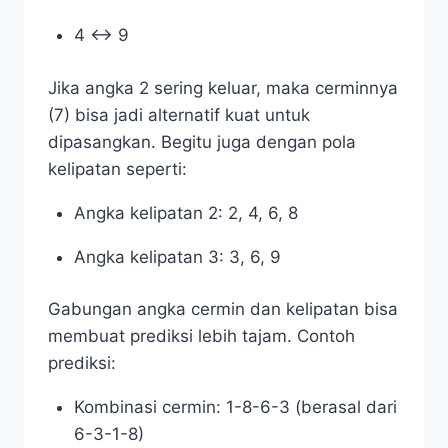
4 ↔ 9
Jika angka 2 sering keluar, maka cerminnya
(7) bisa jadi alternatif kuat untuk
dipasangkan. Begitu juga dengan pola
kelipatan seperti:
Angka kelipatan 2: 2, 4, 6, 8
Angka kelipatan 3: 3, 6, 9
Gabungan angka cermin dan kelipatan bisa
membuat prediksi lebih tajam. Contoh
prediksi:
Kombinasi cermin: 1-8-6-3 (berasal dari
6-3-1-8)