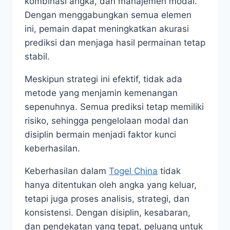
kombinasi angka, dan manajemen modal.
Dengan menggabungkan semua elemen
ini, pemain dapat meningkatkan akurasi
prediksi dan menjaga hasil permainan tetap
stabil.
Meskipun strategi ini efektif, tidak ada
metode yang menjamin kemenangan
sepenuhnya. Semua prediksi tetap memiliki
risiko, sehingga pengelolaan modal dan
disiplin bermain menjadi faktor kunci
keberhasilan.
Keberhasilan dalam
Togel China
tidak
hanya ditentukan oleh angka yang keluar,
tetapi juga proses analisis, strategi, dan
konsistensi. Dengan disiplin, kesabaran,
dan pendekatan yang tepat, peluang untuk