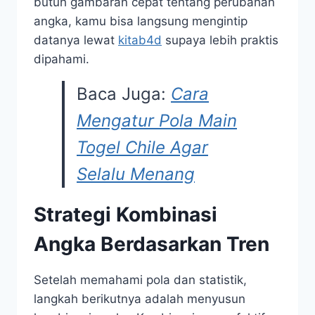
butuh gambaran cepat tentang perubahan
angka, kamu bisa langsung mengintip
datanya lewat
kitab4d
supaya lebih praktis
dipahami.
Baca Juga:
Cara
Mengatur Pola Main
Togel Chile Agar
Selalu Menang
Strategi Kombinasi
Angka Berdasarkan Tren
Setelah memahami pola dan statistik,
langkah berikutnya adalah menyusun