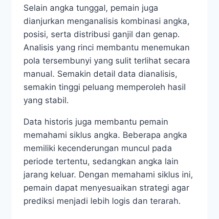
Selain angka tunggal, pemain juga
dianjurkan menganalisis kombinasi angka,
posisi, serta distribusi ganjil dan genap.
Analisis yang rinci membantu menemukan
pola tersembunyi yang sulit terlihat secara
manual. Semakin detail data dianalisis,
semakin tinggi peluang memperoleh hasil
yang stabil.
Data historis juga membantu pemain
memahami siklus angka. Beberapa angka
memiliki kecenderungan muncul pada
periode tertentu, sedangkan angka lain
jarang keluar. Dengan memahami siklus ini,
pemain dapat menyesuaikan strategi agar
prediksi menjadi lebih logis dan terarah.