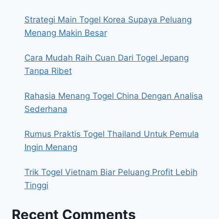
Strategi Main Togel Korea Supaya Peluang
Menang Makin Besar
Cara Mudah Raih Cuan Dari Togel Jepang
Tanpa Ribet
Rahasia Menang Togel China Dengan Analisa
Sederhana
Rumus Praktis Togel Thailand Untuk Pemula
Ingin Menang
Trik Togel Vietnam Biar Peluang Profit Lebih
Tinggi
Recent Comments