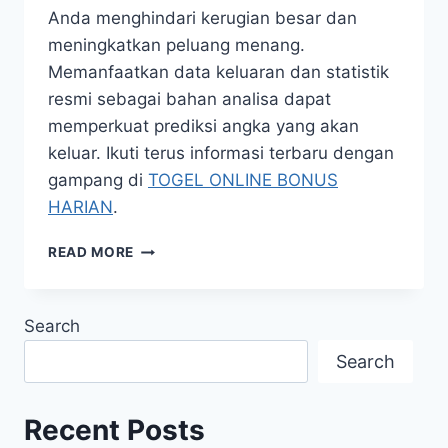
Anda menghindari kerugian besar dan
meningkatkan peluang menang.
Memanfaatkan data keluaran dan statistik
resmi sebagai bahan analisa dapat
memperkuat prediksi angka yang akan
keluar. Ikuti terus informasi terbaru dengan
gampang di
TOGEL ONLINE BONUS
HARIAN
.
TRIK
READ MORE
JITU
MAIN
TOGEL
Search
HONGKONG
DENGAN
Search
MUDAH
Recent Posts