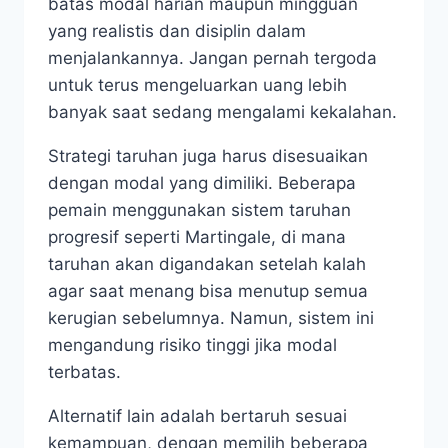
batas modal harian maupun mingguan
yang realistis dan disiplin dalam
menjalankannya. Jangan pernah tergoda
untuk terus mengeluarkan uang lebih
banyak saat sedang mengalami kekalahan.
Strategi taruhan juga harus disesuaikan
dengan modal yang dimiliki. Beberapa
pemain menggunakan sistem taruhan
progresif seperti Martingale, di mana
taruhan akan digandakan setelah kalah
agar saat menang bisa menutup semua
kerugian sebelumnya. Namun, sistem ini
mengandung risiko tinggi jika modal
terbatas.
Alternatif lain adalah bertaruh sesuai
kemampuan, dengan memilih beberapa