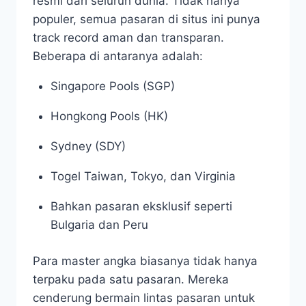
resmi dari seluruh dunia. Tidak hanya
populer, semua pasaran di situs ini punya
track record aman dan transparan.
Beberapa di antaranya adalah:
Singapore Pools (SGP)
Hongkong Pools (HK)
Sydney (SDY)
Togel Taiwan, Tokyo, dan Virginia
Bahkan pasaran eksklusif seperti
Bulgaria dan Peru
Para master angka biasanya tidak hanya
terpaku pada satu pasaran. Mereka
cenderung bermain lintas pasaran untuk