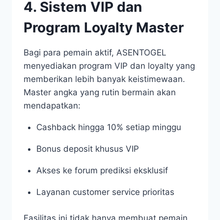
4. Sistem VIP dan
Program Loyalty Master
Bagi para pemain aktif, ASENTOGEL
menyediakan program VIP dan loyalty yang
memberikan lebih banyak keistimewaan.
Master angka yang rutin bermain akan
mendapatkan:
Cashback hingga 10% setiap minggu
Bonus deposit khusus VIP
Akses ke forum prediksi eksklusif
Layanan customer service prioritas
Fasilitas ini tidak hanya membuat pemain