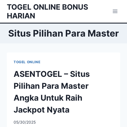
Skip
TOGEL ONLINE BONUS
to
HARIAN
content
Situs Pilihan Para Master
TOGEL ONLINE
ASENTOGEL – Situs
Pilihan Para Master
Angka Untuk Raih
Jackpot Nyata
05/30/2025