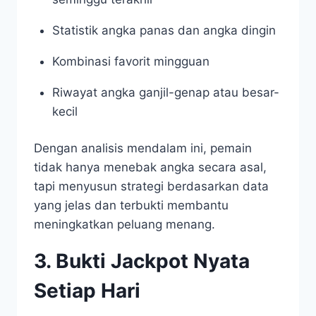
Statistik angka panas dan angka dingin
Kombinasi favorit mingguan
Riwayat angka ganjil-genap atau besar-
kecil
Dengan analisis mendalam ini, pemain
tidak hanya menebak angka secara asal,
tapi menyusun strategi berdasarkan data
yang jelas dan terbukti membantu
meningkatkan peluang menang.
3. Bukti Jackpot Nyata
Setiap Hari