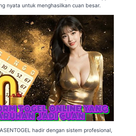
ang nyata untuk menghasilkan cuan besar.
ASENTOGEL hadir dengan sistem profesional,