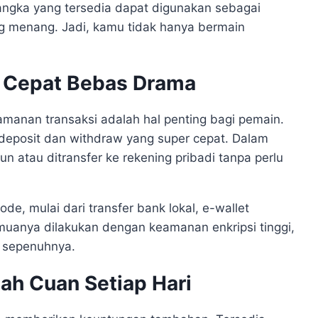
ry angka yang tersedia dapat digunakan sebagai
ng menang. Jadi, kamu tidak hanya bermain
r Cepat Bebas Drama
an transaksi adalah hal penting bagi pemain.
n deposit dan withdraw yang super cepat. Dalam
n atau ditransfer ke rekening pribadi tanpa perlu
de, mulai dari transfer bank lokal, e-wallet
muanya dilakukan dengan keamanan enkripsi tinggi,
 sepenuhnya.
ah Cuan Setiap Hari