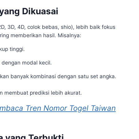
yang Dikuasai
, 3D, 4D, colok bebas, shio), lebih baik fokus
ring memberikan hasil. Misalnya:
up tinggi.
 dengan modal kecil.
kan banyak kombinasi dengan satu set angka.
 membuat prediksi lebih akurat.
mbaca Tren Nomor Togel Taiwan
 yang Terbukti