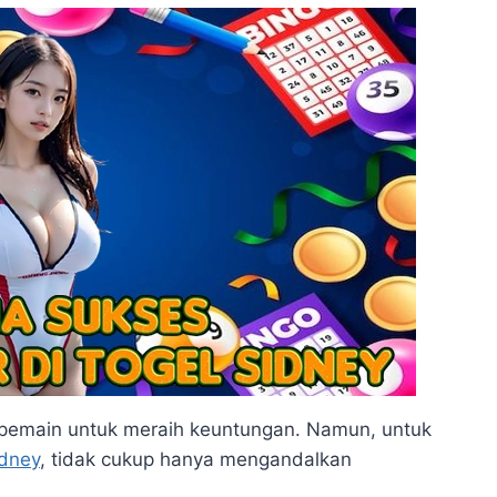
 pemain untuk meraih keuntungan. Namun, untuk
idney
, tidak cukup hanya mengandalkan