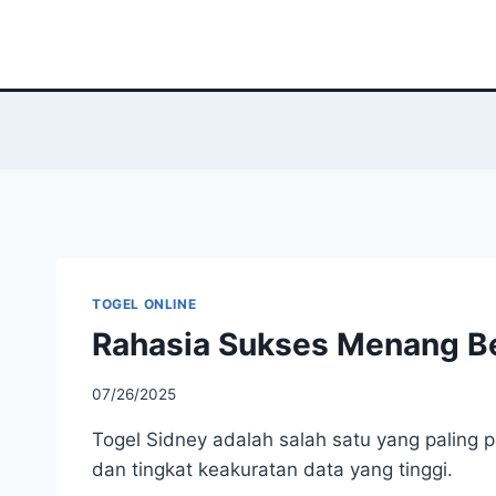
Skip
to
content
TOGEL ONLINE
Rahasia Sukses Menang Be
07/26/2025
Togel Sidney adalah salah satu yang paling po
dan tingkat keakuratan data yang tinggi.