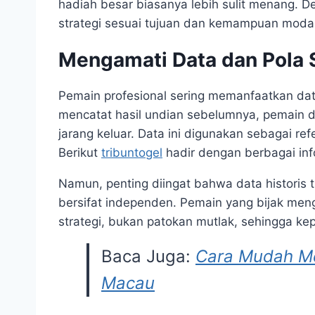
hadiah besar biasanya lebih sulit menang.
strategi sesuai tujuan dan kemampuan moda
Mengamati Data dan Pola S
Pemain profesional sering memanfaatkan dat
mencatat hasil undian sebelumnya, pemain d
jarang keluar. Data ini digunakan sebagai r
Berikut
tribuntogel
hadir dengan berbagai info
Namun, penting diingat bahwa data historis 
bersifat independen. Pemain yang bijak me
strategi, bukan patokan mutlak, sehingga kep
Baca Juga:
Cara Mudah Me
Macau