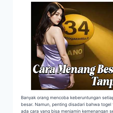
Banyak orang mencoba keberuntungan setiap
besar. Namun, penting disadari bahwa togel 
ada cara yang bisa menjamin kemenangan sec