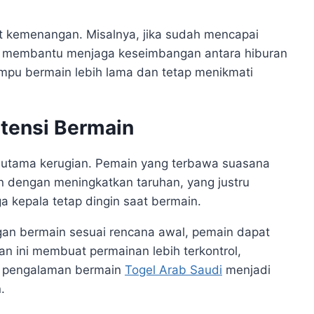
get kemenangan. Misalnya, jika sudah mencapai
 ini membantu menjaga keseimbangan antara hiburan
ampu bermain lebih lama dan tetap menikmati
tensi Bermain
or utama kerugian. Pemain yang terbawa suasana
n dengan meningkatkan taruhan, yang justru
a kepala tetap dingin saat bermain.
ngan bermain sesuai rencana awal, pemain dapat
an ini membuat permainan lebih terkontrol,
a pengalaman bermain
Togel Arab Saudi
menjadi
.