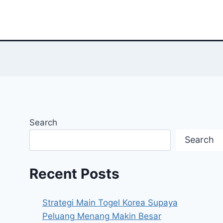
Search
Search
Recent Posts
Strategi Main Togel Korea Supaya
Peluang Menang Makin Besar