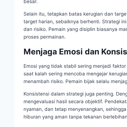
besar.
Selain itu, tetapkan batas kerugian dan tar
target harian, sebaiknya berhenti. Strategi
dan risiko. Pemain yang disiplin biasanya m
proses permainan.
Menjaga Emosi dan Konsis
Emosi yang tidak stabil sering menjadi fakt
saat kalah sering mencoba mengejar kerugia
menambah risiko. Pemain bijak selalu menjag
Konsistensi dalam strategi juga penting. De
mengevaluasi hasil secara objektif. Pendekat
nyaman, dan tetap menyenangkan, sehingg
hiburan yang aman tanpa tekanan berlebihan