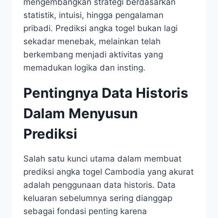
mengembangkan strategi berdasarkan
statistik, intuisi, hingga pengalaman
pribadi. Prediksi angka togel bukan lagi
sekadar menebak, melainkan telah
berkembang menjadi aktivitas yang
memadukan logika dan insting.
Pentingnya Data Historis
Dalam Menyusun
Prediksi
Salah satu kunci utama dalam membuat
prediksi angka togel Cambodia yang akurat
adalah penggunaan data historis. Data
keluaran sebelumnya sering dianggap
sebagai fondasi penting karena