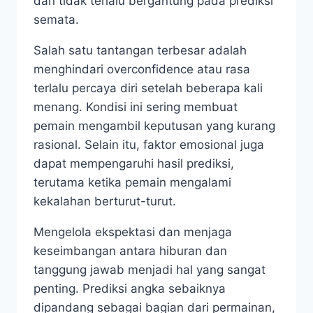
dan tidak terlalu bergantung pada prediksi
semata.
Salah satu tantangan terbesar adalah
menghindari overconfidence atau rasa
terlalu percaya diri setelah beberapa kali
menang. Kondisi ini sering membuat
pemain mengambil keputusan yang kurang
rasional. Selain itu, faktor emosional juga
dapat mempengaruhi hasil prediksi,
terutama ketika pemain mengalami
kekalahan berturut-turut.
Mengelola ekspektasi dan menjaga
keseimbangan antara hiburan dan
tanggung jawab menjadi hal yang sangat
penting. Prediksi angka sebaiknya
dipandang sebagai bagian dari permainan,