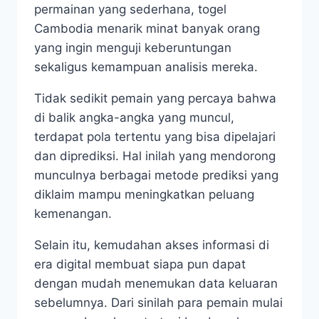
permainan yang sederhana, togel
Cambodia menarik minat banyak orang
yang ingin menguji keberuntungan
sekaligus kemampuan analisis mereka.
Tidak sedikit pemain yang percaya bahwa
di balik angka-angka yang muncul,
terdapat pola tertentu yang bisa dipelajari
dan diprediksi. Hal inilah yang mendorong
munculnya berbagai metode prediksi yang
diklaim mampu meningkatkan peluang
kemenangan.
Selain itu, kemudahan akses informasi di
era digital membuat siapa pun dapat
dengan mudah menemukan data keluaran
sebelumnya. Dari sinilah para pemain mulai