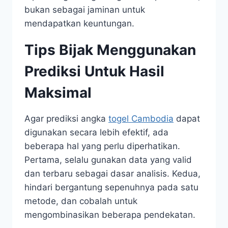
bukan sebagai jaminan untuk
mendapatkan keuntungan.
Tips Bijak Menggunakan
Prediksi Untuk Hasil
Maksimal
Agar prediksi angka
togel Cambodia
dapat
digunakan secara lebih efektif, ada
beberapa hal yang perlu diperhatikan.
Pertama, selalu gunakan data yang valid
dan terbaru sebagai dasar analisis. Kedua,
hindari bergantung sepenuhnya pada satu
metode, dan cobalah untuk
mengombinasikan beberapa pendekatan.