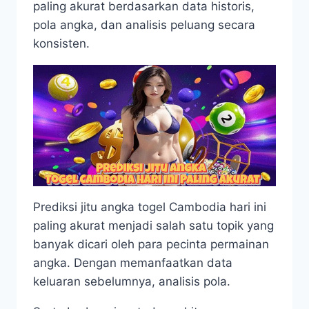
paling akurat berdasarkan data historis,
pola angka, dan analisis peluang secara
konsisten.
Prediksi jitu angka togel Cambodia hari ini
paling akurat menjadi salah satu topik yang
banyak dicari oleh para pecinta permainan
angka. Dengan memanfaatkan data
keluaran sebelumnya, analisis pola.