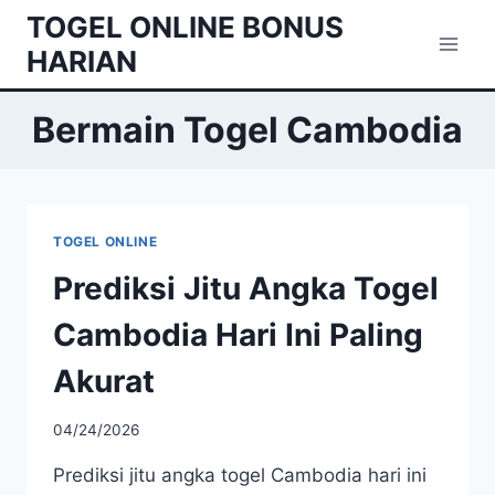
Skip
TOGEL ONLINE BONUS
to
HARIAN
content
Bermain Togel Cambodia
TOGEL ONLINE
Prediksi Jitu Angka Togel
Cambodia Hari Ini Paling
Akurat
04/24/2026
Prediksi jitu angka togel Cambodia hari ini