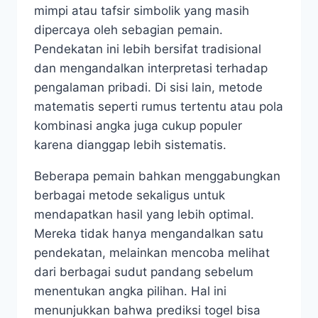
mimpi atau tafsir simbolik yang masih
dipercaya oleh sebagian pemain.
Pendekatan ini lebih bersifat tradisional
dan mengandalkan interpretasi terhadap
pengalaman pribadi. Di sisi lain, metode
matematis seperti rumus tertentu atau pola
kombinasi angka juga cukup populer
karena dianggap lebih sistematis.
Beberapa pemain bahkan menggabungkan
berbagai metode sekaligus untuk
mendapatkan hasil yang lebih optimal.
Mereka tidak hanya mengandalkan satu
pendekatan, melainkan mencoba melihat
dari berbagai sudut pandang sebelum
menentukan angka pilihan. Hal ini
menunjukkan bahwa prediksi togel bisa