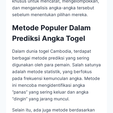
khusus untuk mencatat, mengelompokkan,
dan menganalisis angka-angka tersebut
sebelum menentukan pilihan mereka.
Metode Populer Dalam
Prediksi Angka Togel
Dalam dunia togel Cambodia, terdapat
berbagai metode prediksi yang sering
digunakan oleh para pemain. Salah satunya
adalah metode statistik, yang berfokus
pada frekuensi kemunculan angka. Metode
ini mencoba mengidentifikasi angka
“panas” yang sering keluar dan angka
“dingin” yang jarang muncul.
Selain itu, ada juga metode berdasarkan