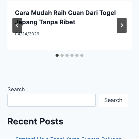
Cara Mudah Raih Cuan Dari Togel
Jepang Tanpa Ribet
04/24/2026
Search
Search
Recent Posts