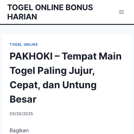
Skip
TOGEL ONLINE BONUS
to
HARIAN
content
TOGEL ONLINE
PAKHOKI – Tempat Main
Togel Paling Jujur,
Cepat, dan Untung
Besar
05/30/2025
Bagikan