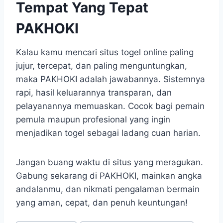
Tempat Yang Tepat
PAKHOKI
Kalau kamu mencari situs togel online paling
jujur, tercepat, dan paling menguntungkan,
maka PAKHOKI adalah jawabannya. Sistemnya
rapi, hasil keluarannya transparan, dan
pelayanannya memuaskan. Cocok bagi pemain
pemula maupun profesional yang ingin
menjadikan togel sebagai ladang cuan harian.
Jangan buang waktu di situs yang meragukan.
Gabung sekarang di PAKHOKI, mainkan angka
andalanmu, dan nikmati pengalaman bermain
yang aman, cepat, dan penuh keuntungan!