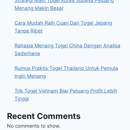
Strategi Main Togel Korea Supaya Peluang
Menang Makin Besar
Cara Mudah Raih Cuan Dari Togel Jepang
Tanpa Ribet
Rahasia Menang Togel China Dengan Analisa
Sederhana
Rumus Praktis Togel Thailand Untuk Pemula
Ingin Menang
Trik Togel Vietnam Biar Peluang Profit Lebih
Tinggi
Recent Comments
No comments to show.