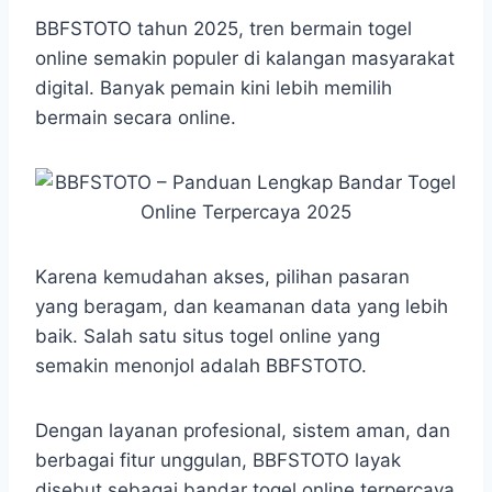
h
a
e
e
k
i
h
a
c
s
l
y
n
a
BBFSTOTO tahun 2025, tren bermain togel
t
e
s
e
p
e
r
online semakin populer di kalangan masyarakat
s
b
e
g
e
e
digital. Banyak pemain kini lebih memilih
A
o
n
r
bermain secara online.
p
o
g
a
p
k
e
m
r
Karena kemudahan akses, pilihan pasaran
yang beragam, dan keamanan data yang lebih
baik. Salah satu situs togel online yang
semakin menonjol adalah BBFSTOTO.
Dengan layanan profesional, sistem aman, dan
berbagai fitur unggulan, BBFSTOTO layak
disebut sebagai bandar togel online terpercaya